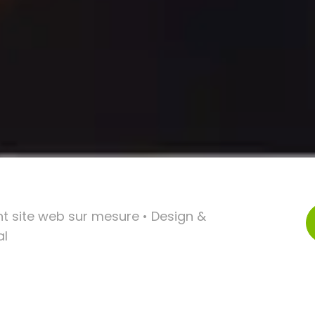
 site web sur mesure • Design &
al