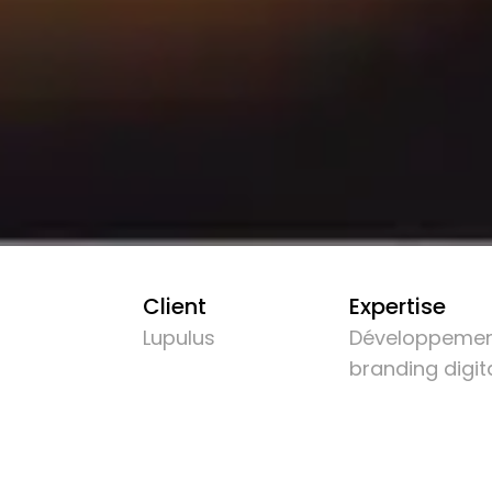
Client
Expertise
Lupulus
Développement
branding digit