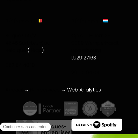
Référenceur
Référenceur
Roquez 56/2
Op der Haart, 28
4845 Sart-Lez-Spa
9999 Wemperhardt
Belgique
(
Liège
)
Luxembourg
LU29127163
087 84 40 10
20 60 04 04
Accueil
→
Nos services
→
Web Analytics