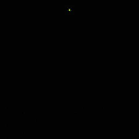
Référenceur
Services
Agence
Optimisation SEO
Nos Projets
Campagne SEA
Actualités
Site internet
Services
Réseaux sociaux
Faq
Référencement LLM
Recherches fréquentes
Recherches fréquentes
Référencement naturel
Web Analytics
Publicité Google Ads
Remarketing
Publicité Bing Ads
Réseaux sociaux
Emailing & Newsletter
Agence SEO