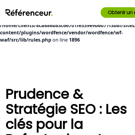
Deprecated
: preg_replace(): Passing null to parameter #3
Obtenir un 
($subject) of type array|string is deprecated in
/home/clients/8ca886b83c66701fe339e9b6d77f3b8f/sites
content/plugins/wordfence/vendor/wordfence/wf-
waf/src/lib/rules.php
on line
1896
Prudence &
Stratégie SEO : Les
clés pour la