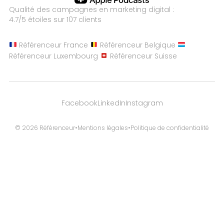
Qualité des campagnes en
marketing digital :
4.7
/5 étoiles sur
107
clients
Référenceur France
Référenceur Belgique
Référenceur Luxembourg
Référenceur Suisse
Facebook
LinkedIn
Instagram
© 2026 Référenceur
•
Mentions légales
•
Politique de confidentialité