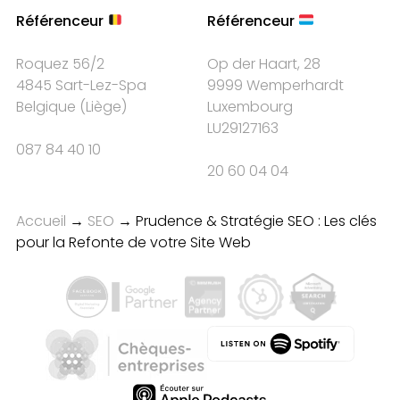
Référenceur
Référenceur
Roquez 56/2
Op der Haart, 28
4845 Sart-Lez-Spa
9999 Wemperhardt
Belgique
(
Liège
)
Luxembourg
LU29127163
087 84 40 10
20 60 04 04
Accueil
→
SEO
→
Prudence & Stratégie SEO : Les clés
pour la Refonte de votre Site Web