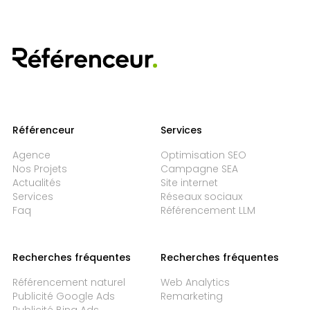
Prochain projet
Référenceur
Services
Agence
Optimisation SEO
Nos Projets
Campagne SEA
Actualités
Site internet
Services
Réseaux sociaux
Faq
Référencement LLM
Recherches fréquentes
Recherches fréquentes
Référencement naturel
Web Analytics
Publicité Google Ads
Remarketing