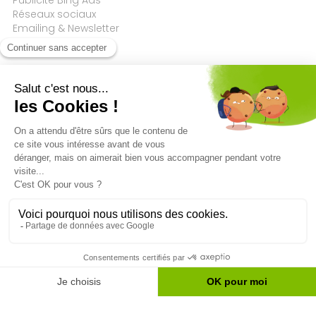
Publicité Bing Ads
Réseaux sociaux
Emailing & Newsletter
Agence SEO
Référenceur
Référenceur
Roquez 56/2
Op der Haart, 28
4845 Sart-Lez-Spa
9999 Wemperhardt
Belgique
(
Liège
)
Luxembourg
LU29127163
087 84 40 10
20 60 04 04
Accueil
→
Menuiserie Rosen