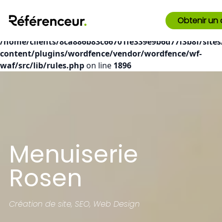
Deprecated
: preg_replace(): Passing null to parameter #3
Obtenir un 
($subject) of type array|string is deprecated in
/home/clients/8ca886b83c66701fe339e9b6d77f3b8f/sites
content/plugins/wordfence/vendor/wordfence/wf-
waf/src/lib/rules.php
on line
1896
Menuiserie
Rosen
Création de site, SEO, Web Design