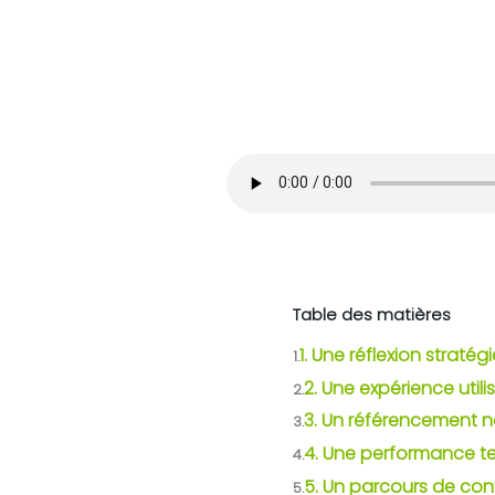
Table des matières
1. Une réflexion strat
1.
2. Une expérience util
2.
3. Un référencement n
3.
4. Une performance te
4.
5. Un parcours de co
5.