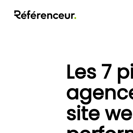
Les 7 p
agence
site w