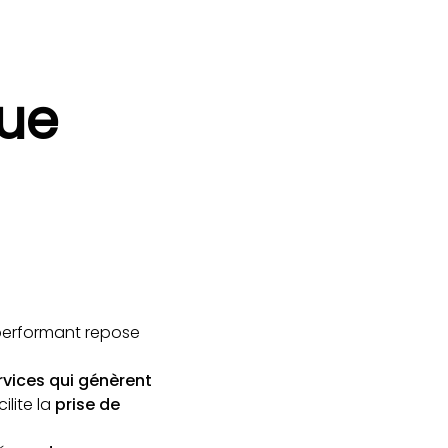
que
 performant repose
rvices qui génèrent
ilite la
prise de