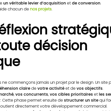
me
un véritable levier d’acquisition
et
de conversion
.
 guide chacun de
nos projets
.
réflexion stratégi
toute décision
que
s ne commençons jamais un projet par le design. Un site
hension claire
de
votre activité
et de
vos objectifs
.
 marché
,
vos concurrents
,
vos cibles prioritaires
et
les se
r
. Cette phase permet ensuite de
structurer un site
qui fac
t soutient directement votre développement commercial.