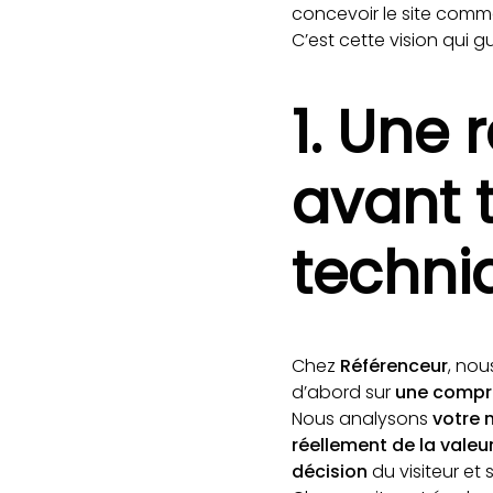
concevoir le site com
C’est cette vision qui
1. Une 
avant 
techni
Chez
Référenceur
, nou
d’abord sur
une compré
Nous analysons
votre
réellement de la valeu
décision
du visiteur e