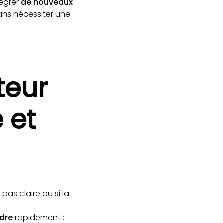
ntégrer
de nouveaux
sans nécessiter une
teur
 et
t pas claire ou si la
ndre
rapidement :