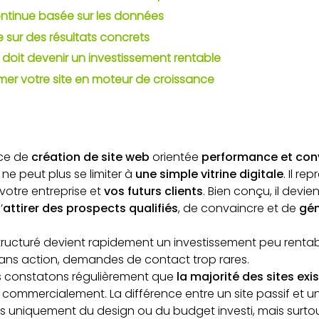
ontinue basée sur les données
e sur des résultats concrets
e doit devenir un investissement rentable
rmer votre site en moteur de croissance
nce de
création de site web
orientée
performance et con
 ne peut plus se limiter à
une simple vitrine digitale
. Il r
votre entreprise et
vos futurs clients
. Bien conçu, il devie
’
attirer des prospects qualifiés
, de convaincre et de
gén
 structuré devient rapidement un investissement peu rentable
 sans action, demandes de contact trop rares.
s constatons régulièrement que
la majorité des sites exi
commercialement. La différence entre un site passif et un
 uniquement du design ou du budget investi, mais surtou