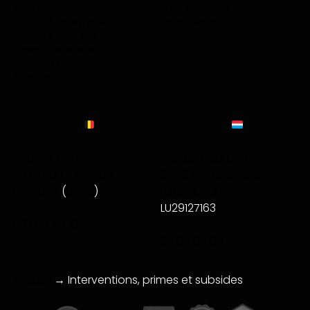
Référencement naturel
Web Analytics
Publicité Google Ads
Remarketing
Publicité Bing Ads
Réseaux sociaux
Emailing & Newsletter
Agence SEO
Référenceur
Référenceur
Roquez 56/2
Op der Haart, 28
4845 Sart-Lez-Spa
9999 Wemperhardt
Belgique
(
Liège
)
Luxembourg
LU29127163
087 84 40 10
20 60 04 04
Accueil
→
Interventions, primes et subsides