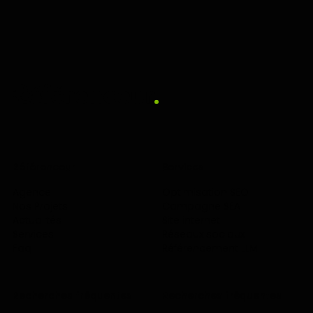
Référenceur
Services
Agence
Optimisation SEO
Nos Projets
Campagne SEA
Actualités
Site internet
Services
Réseaux sociaux
Faq
Référencement LLM
Recherches fréquentes
Recherches fréquentes